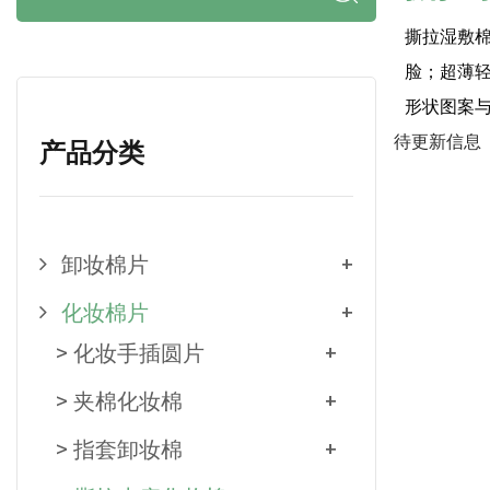
撕拉湿敷棉
脸；超薄
形状图案
待更新信息
产品分类
卸妆棉片
+
化妆棉片
+
> 化妆手插圆片
+
> 夹棉化妆棉
+
> 指套卸妆棉
+