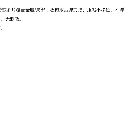
带或多片覆盖全脸/局部，吸饱水后弹力强、服帖不移位、不浮
软、无刺激。
济。