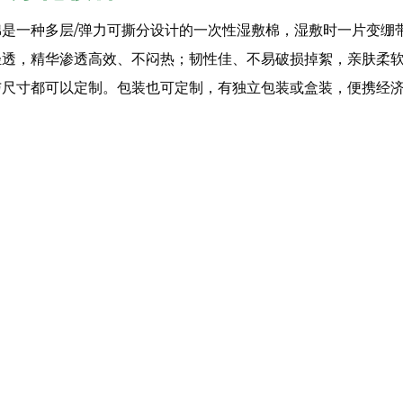
是一种多层/弹力可撕分设计的一次性湿敷棉，湿敷时一片变绷
轻透，精华渗透高效、不闷热；韧性佳、不易破损掉絮，亲肤柔
与尺寸都可以定制。包装也可定制，有独立包装或盒装，便携经