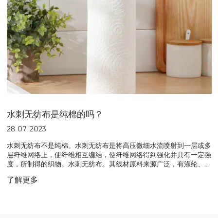
水刺无纺布是纯棉的吗？
28 07, 2023
水刺无纺布不是纯棉。水刺无纺布是将高压微细水流喷射到一层或多
层纤维网络上，使纤维相互缠结，使纤维网络得到强化并具有一定强
度，所制得的织物。水刺无纺布。其线材原料来源广泛，有涤纶、尼
龙、丙纶、粘胶纤维、甲壳素纤维、超细纤维、天丝、蚕丝、竹纤
了解更多
维、木浆纤维、海藻纤维等。