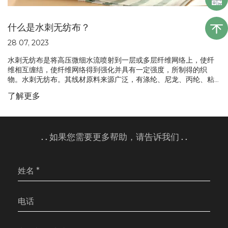
什么是水刺无纺布？
28 07, 2023
水刺无纺布是将高压微细水流喷射到一层或多层纤维网络上，使纤
维相互缠结，使纤维网络得到强化并具有一定强度，所制得的织
物。水刺无纺布。其线材原料来源广泛，有涤纶、尼龙、丙纶、粘
胶纤维、甲壳素纤维、超细纤维、天丝、蚕丝、竹纤维、木浆纤
了解更多
维、海藻纤维等。
. . 如果您需要更多帮助，请告诉我们 . .