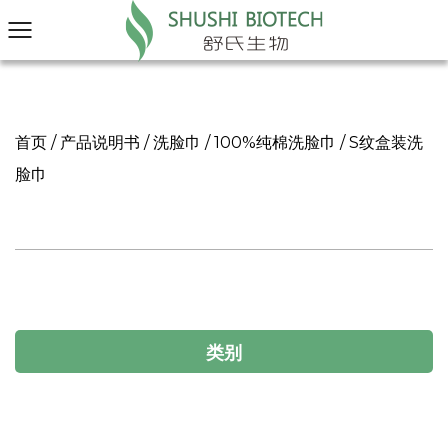
首页
/
产品说明书
/
洗脸巾
/
100%纯棉洗脸巾
/
S纹盒装洗
脸巾
类别