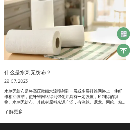
什么是水刺无纺布？
28 07, 2023
水刺无纺布是将高压微细水流喷射到一层或多层纤维网络上，使纤
维相互缠结，使纤维网络得到强化并具有一定强度，所制得的织
物。水刺无纺布。其线材原料来源广泛，有涤纶、尼龙、丙纶、粘
胶纤维、甲壳素纤维、超细纤维、天丝、蚕丝、竹纤维、木浆纤
了解更多
维、海藻纤维等。