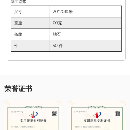
除尘湿巾
尺寸
20*20厘米
克重
60克
条纹
钻石
件
50 件
荣誉证书