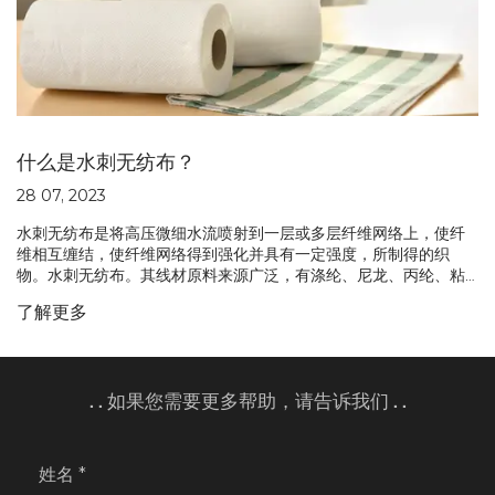
什么是水刺无纺布？
28 07, 2023
水刺无纺布是将高压微细水流喷射到一层或多层纤维网络上，使纤
维相互缠结，使纤维网络得到强化并具有一定强度，所制得的织
物。水刺无纺布。其线材原料来源广泛，有涤纶、尼龙、丙纶、粘
胶纤维、甲壳素纤维、超细纤维、天丝、蚕丝、竹纤维、木浆纤
了解更多
维、海藻纤维等。
. . 如果您需要更多帮助，请告诉我们 . .