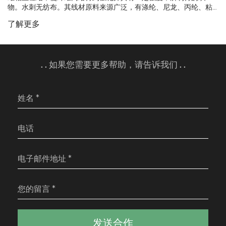
物。水刺无纺布。其线材原料来源广泛，有涤纶、尼龙、丙纶、粘
胶纤维、甲壳素纤维、超细纤维、天丝、蚕丝、竹纤维、木浆纤
了解更多
维、海藻纤维等。
. . 如果您需要更多帮助，请告诉我们 . .
发送合作