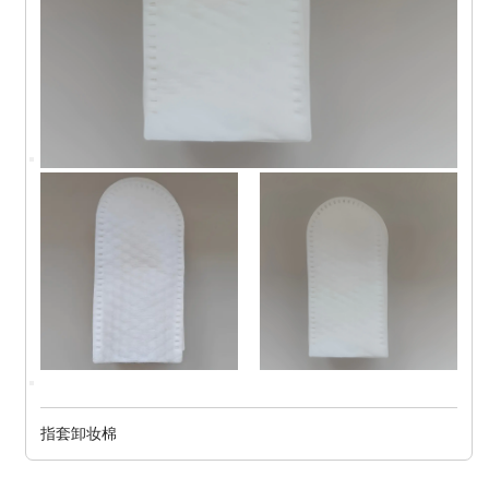
指套卸妆棉