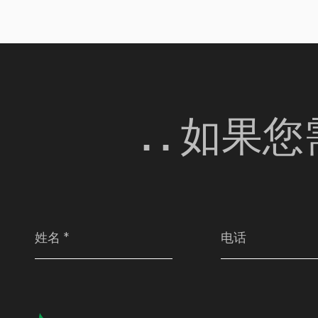
. . 如