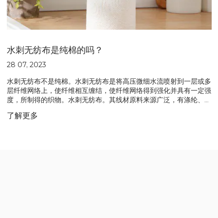
水刺无纺布是纯棉的吗？
28 07, 2023
水刺无纺布不是纯棉。水刺无纺布是将高压微细水流喷射到一层或多
层纤维网络上，使纤维相互缠结，使纤维网络得到强化并具有一定强
度，所制得的织物。水刺无纺布。其线材原料来源广泛，有涤纶、尼
龙、丙纶、粘胶纤维、甲壳素纤维、超细纤维、天丝、蚕丝、竹纤
了解更多
维、木浆纤维、海藻纤维等。